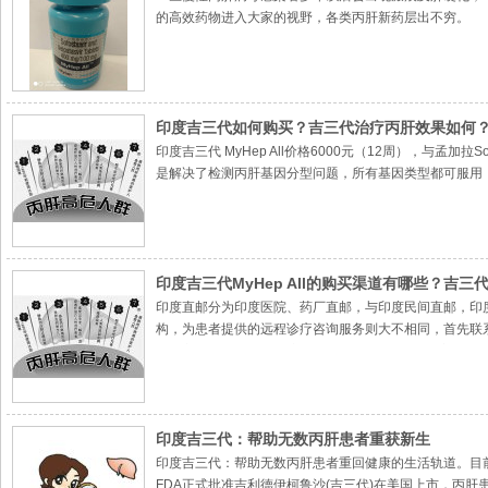
的高效药物进入大家的视野，各类丙肝新药层出不穷。
印度吉三代如何购买？吉三代治疗丙肝效果如何
印度吉三代 MyHep All价格6000元（12周），
是解决了检测丙肝基因分型问题，所有基因类型都可服用，
药12周后仍未检测到丙肝病毒）
印度吉三代MyHep All的购买渠道有哪些？吉三代M
印度直邮分为印度医院、药厂直邮，与印度民间直邮，印
构，为患者提供的远程诊疗咨询服务则大不相同，首先联
的处方及国内地址将印度吉三代MyHep All直接邮寄给
印度吉三代：帮助无数丙肝患者重获新生
印度吉三代：帮助无数丙肝患者重回健康的生活轨道。目前
FDA正式批准吉利德伊柯鲁沙(吉三代)在美国上市，丙