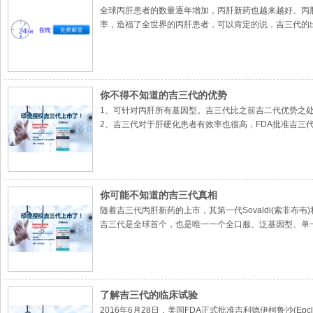
全球丙肝患者的数量逐年增加，丙肝新药也越来越好。丙
率，造福了全世界的丙肝患者，可以肯定的说，吉三代的
吉三代对于丙肝的治愈率远高于吉二代和索非布韦+达卡他韦
上。
服用吉二代或“索非布韦+达卡他韦”，对有既往病史或肝
周期，副作用小，治疗时间短，大大提高了患者的生活质
印度Mylan公司仿制的吉三代药是经过美国吉利德公司
你不得不知道的吉三代的优势
印度是全球知名的世界大药房，仿制药不但药物疗效基本
1、可针对丙肝所有基因型。吉三代比之前吉二代优势之
2、吉三代对于肝硬化患者有效率也很高，FDA批准吉三代
3、治愈率相当高，吉三代或吉三代与利巴韦林联合治疗的治
4、彻底告别干扰素。在吉二代得时代，从美国丙肝用药
仿制药是指与商品名药在剂量、安全性和效力 (不管如何
医疗支出、提高药品可及性、提升医疗服务水平等重要经
你可能不知道的吉三代真相
随着吉三代丙肝新药的上市，其第一代Sovaldi(索非布
吉三代是全球首个，也是唯一一个全口服、泛基因型、单一片
药物研发企业。专家了解到，Beacon制药企业内部参
目前伊柯鲁沙(Epclusa)原研药在美国的的定价是
国上市，与原产药物有着同样的治疗效果，但售价仅为原
了解吉三代的临床试验
2016年6月28日，美国FDA正式批准吉利德伊柯鲁沙(E