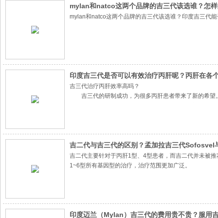
mylan和natco这两个品牌的吉三代该选谁？
mylan和natco这两个品牌的吉三代该选谁？印度吉三
印度吉三代是否可以有效治疗丙肝呢？丙肝在各
吉三代治疗丙肝效率高吗？
吉三代的研制成功，为很多丙肝患者带来了新的希望
据了解，吉三代在III期临床试验中有效性和安全性得到了
未能检测出丙肝病毒，达到了SVR12的主要临床终点。
吉二代与吉三代的区别？孟加拉吉三代Sofosvel与
吉二代主要针对于丙肝1型、4型患者，而吉二代并未被推
1~6型所有基因型的治疗，治疗范围更加广泛。
印度迈兰（Mylan）吉三代的费用贵不贵？服