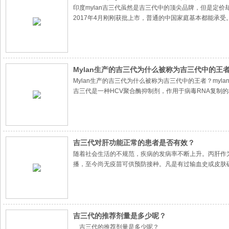
印度mylan吉三代虽然是吉三代中的顶尖品牌，但是定
2017年4月刚刚获批上市，普通的中国家庭基本都能承受
Mylan生产的吉三代为什么被称为吉三代中的王者
Mylan生产的吉三代为什么被称为吉三代中的王者？myl
吉三代是一种HCV聚合酶抑制剂，作用于病毒RNA复制的
吉三代能够作用所有基因型、副作用几乎没有、治疗无痛
吉三代对肝功能正常的患者是否有效？
随着社会生活的不规范，疾病的发病率不断上升。丙肝作
播，至今尚无疫苗可供预防接种。凡是有过输血史或皮肤
要警惕是否患上丙肝。
吉三代的推荐剂量是多少呢？
吉三代的推荐剂量是多少呢？